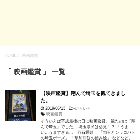
HOME
>
映画鑑賞
「 映画鑑賞 」 一覧
【映画鑑賞】翔んで埼玉を観てきまし
た。
2019/05/13
-
いろいろ
映画鑑賞
そういえば平成最後の日に映画鑑賞。 観たのは『翔
んで埼玉』でした。 埼玉県民は必見！？ 「うま
い…うますぎる…十万石饅頭」 「勾玉とシラコバト
の埼玉ポーズ」 「草加煎餅の踏み絵」 などなど、