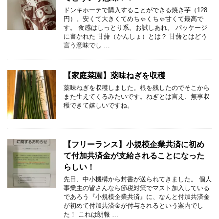
ドンキホーテで購入することができる焼き芋（128
円）。安くて大きくてめちゃくちゃ甘くて最高で
す。 食感はしっとり系。お試しあれ。 パッケージ
に書かれた 甘藷（かんしょ）とは？ 甘藷とはどう
言う意味でし …
【家庭菜園】薬味ねぎを収穫
薬味ねぎを収穫しました。根を残したのでそこから
また生えてくるみたいです。ねぎとは言え、無事収
穫できて嬉しいですね。
【フリーランス】小規模企業共済に初め
て付加共済金が支給されることになった
らしい！
先日、中小機構から封書が送られてきました。 個人
事業主の皆さんなら節税対策でマスト加入している
であろう『小規模企業共済』に、なんと付加共済金
が初めて付加共済金が付与されるという案内でし
た！ これは朗報 …