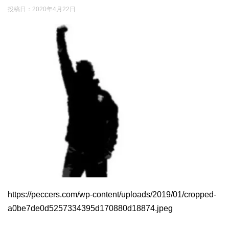
投稿日：
2020年4月22日
https://peccers.com/wp-content/uploads/2019/01/cropped-
a0be7de0d5257334395d170880d18874.jpeg