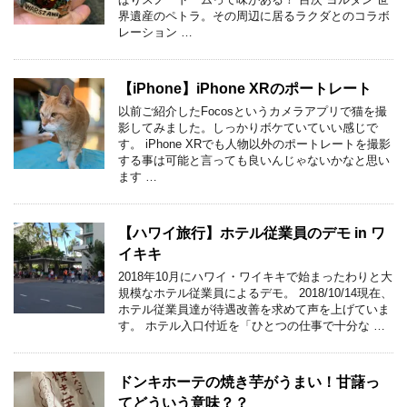
界遺産のペトラ。その周辺に居るラクダとのコラボ
レーション …
【iPhone】iPhone XRのポートレート
以前ご紹介したFocosというカメラアプリで猫を撮
影してみました。しっかりボケていていい感じで
す。 iPhone XRでも人物以外のポートレートを撮影
する事は可能と言っても良いんじゃないかなと思い
ます …
【ハワイ旅行】ホテル従業員のデモ in ワ
イキキ
2018年10月にハワイ・ワイキキで始まったわりと大
規模なホテル従業員によるデモ。 2018/10/14現在、
ホテル従業員達が待遇改善を求めて声を上げていま
す。 ホテル入口付近を「ひとつの仕事で十分な …
ドンキホーテの焼き芋がうまい！甘藷っ
てどういう意味？？