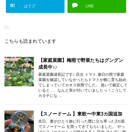
B!
はてブ
LINE
-
こちらも読まれています
【家庭菜園】梅雨で野菜たちはグングン
成長中♪♪
家庭菜園成長記です♪ 目次 トマト 連日の雨で家庭
菜園を確認していなかったらトマトが横に育ち始め
てしまっていてカオス状態でした。 急いで裁定して
いると…、なんと実が付いていましたっ！こうして
カタチにな …
【スノードーム 】東欧〜中東3カ国追加
先日、妻がひとり旅に行った際に立ち寄った3カ国
でスノードーム を買ってきてもらいました。 やっ
ぱりスノードームって味がある！ 目次 ヨルダン 世