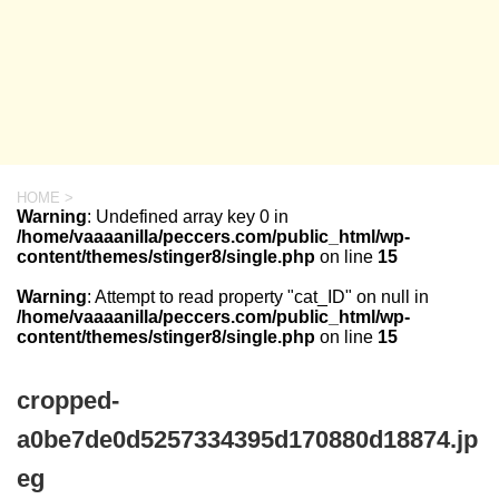
HOME
>
Warning
: Undefined array key 0 in
/home/vaaaanilla/peccers.com/public_html/wp-
content/themes/stinger8/single.php
on line
15
Warning
: Attempt to read property "cat_ID" on null in
/home/vaaaanilla/peccers.com/public_html/wp-
content/themes/stinger8/single.php
on line
15
cropped-
a0be7de0d5257334395d170880d18874.jp
eg