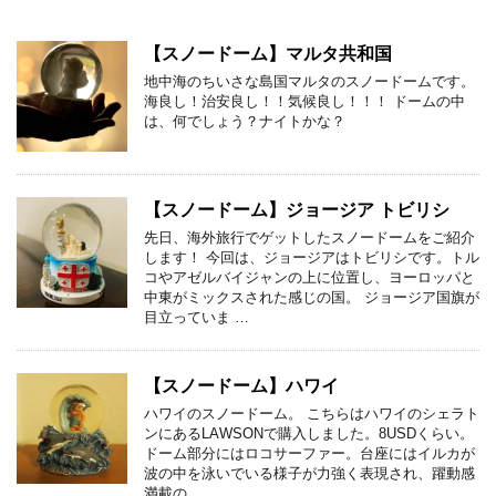
【スノードーム】マルタ共和国
地中海のちいさな島国マルタのスノードームです。
海良し！治安良し！！気候良し！！！ ドームの中
は、何でしょう？ナイトかな？
【スノードーム】ジョージア トビリシ
先日、海外旅行でゲットしたスノードームをご紹介
します！ 今回は、ジョージアはトビリシです。トル
コやアゼルバイジャンの上に位置し、ヨーロッパと
中東がミックスされた感じの国。 ジョージア国旗が
目立っていま …
【スノードーム】ハワイ
ハワイのスノードーム。 こちらはハワイのシェラト
ンにあるLAWSONで購入しました。8USDくらい。
ドーム部分にはロコサーファー。台座にはイルカが
波の中を泳いでいる様子が力強く表現され、躍動感
満載の …