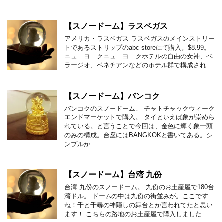
【スノードーム】ラスベガス
アメリカ・ラスベガス ラスベガスのメインストリー
トであるストリップのabc storeにて購入。$8.99。
ニューヨークニューヨークホテルの自由の女神、ベ
ラージオ、ベネチアンなどのホテル群で構成され …
【スノードーム】バンコク
バンコクのスノードーム。 チャトチャックウィーク
エンドマーケットで購入。 タイといえば象が崇めら
れている。と言うことで今回は、金色に輝く象一頭
のみの構成。台座にはBANGKOKと書いてある。シ
ンプルか …
【スノードーム】台湾 九份
台湾 九份のスノードーム。 九份のお土産屋で180台
湾ドル。 ドームの中は九份の街並みが。ここです
ね！千と千尋の神隠しの舞台とか言われてたと思い
ます！ こちらの路地のお土産屋で購入しました