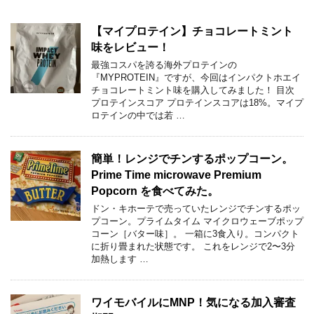
【マイプロテイン】チョコレートミント
味をレビュー！
最強コスパを誇る海外プロテインの
『MYPROTEIN』ですが、今回はインパクトホエイ
チョコレートミント味を購入してみました！ 目次
プロテインスコア プロテインスコアは18%。マイプ
ロテインの中では若 …
簡単！レンジでチンするポップコーン。
Prime Time microwave Premium
Popcorn を食べてみた。
ドン・キホーテで売っていたレンジでチンするポッ
プコーン。プライムタイム マイクロウェーブポップ
コーン［バター味］。 一箱に3食入り。コンパクト
に折り畳まれた状態です。 これをレンジで2〜3分
加熱します …
ワイモバイルにMNP！気になる加入審査