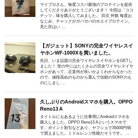
マイプロさん、毎度コスパ最強のプロテインを提供
してくださりありがとうございます！ 今回は「ココ
ナッツ」味を購入してみました。 目次 外観 毎度お
なじみ、チャックがガバガバのホエイプロテイン。
見た目はい …
【ガジェット】SONYの完全ワイヤレスイ
ヤホンWF-1000Xを買いました。
先日、いま話題の完全ワイヤレスイヤホンをGETし
ました！ 世の中にはたくさんの完全ワイヤレスイヤ
ホンがあって、正直何が良いかよくわからなかった
ので、値段高めのものから選んで信頼のSONYのも
のにしまし …
久しぶりのAndroidスマホを購入。OPPO
Reno13 A
タイトルにもあるように仕事用にAndroidスマホを
購入しました。OPPO Reno13 Aというスマホで
す。ポイント割引などあり、ヤフショで35000円弱
で買えました。ミドルレンジ性能だそうです。 …