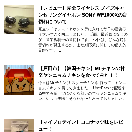
【レビュー】完全ワイヤレス ノイズキャ
ンセリングイヤホン SONY WF1000Xの音
切れについて
完全ワイヤレスイヤホンを手に入れて毎日の音楽ラ
イフがすごく向上しました。 反面、最近気になるの
が、音楽視聴中の音切れです。 今回は、どんな時に
音切れが発生するか、また対応策に関しての個人的
見解です。 …
【戸田市】【韓国チキン】Mr.チキンの甘
辛ヤンニョムチキンを食べてみた！！
今日はMr.チキン(ミスターチキン)に行って、ヤンニ
ョムチキンを買ってきました！ UberEats で配達す
る中でも断トツにそそる匂いのするヤンニョムチキ
ン。いつも美味しそうだな〜と思っておりました。
…
【マイプロテイン】ココナッツ味をレビ
ュー！