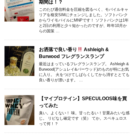
期間は！？
このたび通信料金を圧縮を図るべく、モバイルキャ
リアを格安SIMにチェンジしました。ソフトバンク
からワイモバイルにMNPです！ ソフトバンクは1年
と2日の利用と少々短かったのですが、昨年10月か
らの国策 …
お洒落で良い香り
Ashleigh &
Burwood フレグランスランプ
最近はまっているフレグランスランプ。 Ashleigh &
Burwood(アシュレイ&バーウッド)のものが特にお気
に入り。 火をつけてしばらくしてから消すととても
良い香りが漂います。 …
【マイプロテイン】SPECULOOS味を買
ってみた
臭い。よくない！ 味。甘ったるい！甘栗みたいな感
じ。 リピなし確定です（笑） てか。スペキュロス
って何！？