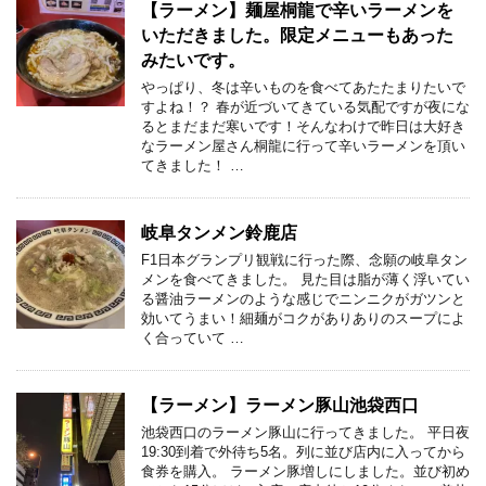
【ラーメン】麺屋桐龍で辛いラーメンを
いただきました。限定メニューもあった
みたいです。
やっぱり、冬は辛いものを食べてあたたまりたいで
すよね！？ 春が近づいてきている気配ですが夜にな
るとまだまだ寒いです！そんなわけで昨日は大好き
なラーメン屋さん桐龍に行って辛いラーメンを頂い
てきました！ …
岐阜タンメン鈴鹿店
F1日本グランプリ観戦に行った際、念願の岐阜タン
メンを食べてきました。 見た目は脂が薄く浮いてい
る醤油ラーメンのような感じでニンニクがガツンと
効いてうまい！細麺がコクがありありのスープによ
く合っていて …
【ラーメン】ラーメン豚山池袋西口
池袋西口のラーメン豚山に行ってきました。 平日夜
19:30到着で外待ち5名。列に並び店内に入ってから
食券を購入。 ラーメン豚増しにしました。並び初め