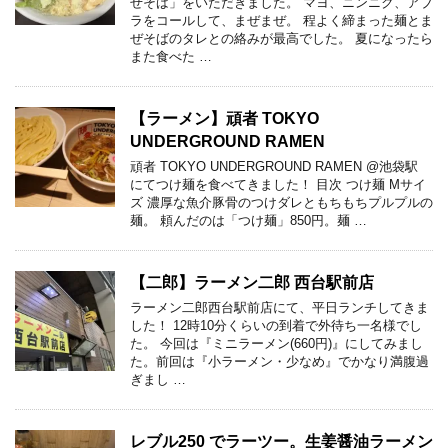
ぜそば」をいただきました。 マヨ、ニンニク、アブ
ラをコールして、まぜまぜ。 程よく締まった麺とま
ぜそばのタレとの絡みが最高でした。 夏になったら
また食べた …
【ラーメン】頑者 TOKYO
UNDERGROUND RAMEN
頑者 TOKYO UNDERGROUND RAMEN @池袋駅
にてつけ麺を食べてきました！ 目次 つけ麺 Mサイ
ズ 濃厚な魚介豚骨のつけダレともちもちプルプルの
麺。 頼んだのは「つけ麺」850円。麺 …
【二郎】ラーメン二郎 西台駅前店
ラーメン二郎西台駅前店にて、平日ランチしてきま
した！ 12時10分くらいの到着で外待ち一名様でし
た。 今回は『ミニラーメン(660円)』にしてみまし
た。前回は『小ラーメン・少なめ』でかなり満腹過
ぎまし …
レブル250 でラーツー。生姜醤油ラーメン