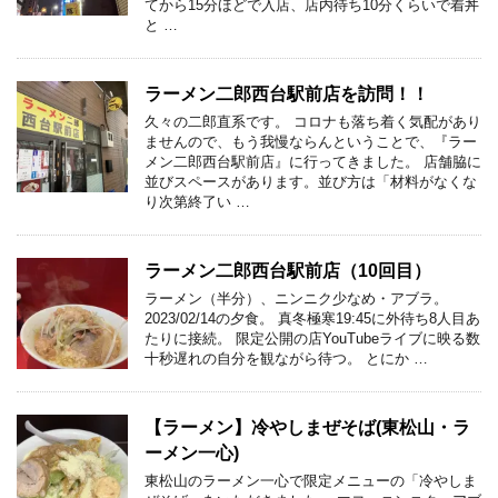
てから15分ほどで入店、店内待ち10分くらいで着丼
と …
ラーメン二郎西台駅前店を訪問！！
久々の二郎直系です。 コロナも落ち着く気配があり
ませんので、もう我慢ならんということで、『ラー
メン二郎西台駅前店』に行ってきました。 店舗脇に
並びスペースがあります。並び方は「材料がなくな
り次第終了い …
ラーメン二郎西台駅前店（10回目）
ラーメン（半分）、ニンニク少なめ・アブラ。
2023/02/14の夕食。 真冬極寒19:45に外待ち8人目あ
たりに接続。 限定公開の店YouTubeライブに映る数
十秒遅れの自分を観ながら待つ。 とにか …
【ラーメン】冷やしまぜそば(東松山・ラ
ーメン一心)
東松山のラーメン一心で限定メニューの「冷やしま