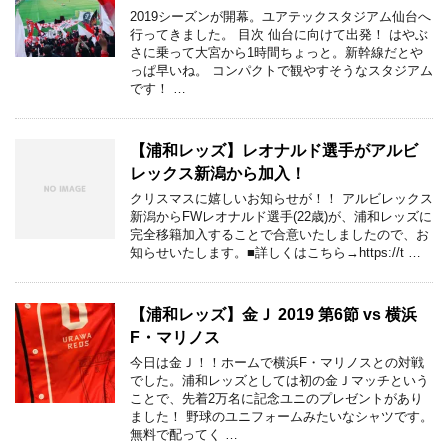
2019シーズンが開幕。ユアテックスタジアム仙台へ
行ってきました。 目次 仙台に向けて出発！ はやぶ
さに乗って大宮から1時間ちょっと。新幹線だとや
っぱ早いね。 コンパクトで観やすそうなスタジアム
です！ …
【浦和レッズ】レオナルド選手がアルビ
レックス新潟から加入！
クリスマスに嬉しいお知らせが！！ アルビレックス
新潟からFWレオナルド選手(22歳)が、浦和レッズに
完全移籍加入することで合意いたしましたので、お
知らせいたします。■詳しくはこちら→https://t …
【浦和レッズ】金Ｊ 2019 第6節 vs 横浜
F・マリノス
今日は金Ｊ！！ホームで横浜F・マリノスとの対戦
でした。浦和レッズとしては初の金Ｊマッチという
ことで、先着2万名に記念ユニのプレゼントがあり
ました！ 野球のユニフォームみたいなシャツです。
無料で配ってく …