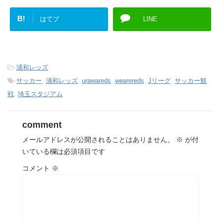
B!
はてブ
LINE
-
浦和レッズ
-
サッカー
,
浦和レッズ
,
urawareds
,
wearereds
,
Jリーグ
,
サッカー観
戦
,
埼玉スタジアム
comment
メールアドレスが公開されることはありません。
※
が付
いている欄は必須項目です
コメント
※