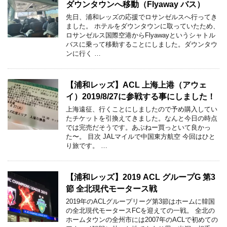
ダウンタウンへ移動（Flyaway バス）
先日、浦和レッズの応援でロサンゼルスへ行ってき
ました。 ホテルをダウンタウンに取っていたため、
ロサンゼルス国際空港からFlyawayというシャトル
バスに乗って移動することにしました。ダウンタウ
ンに行く …
【浦和レッズ】ACL 上海上港（アウェ
イ）2019/8/27に参戦する事にしました！
上海遠征、行くことにしましたので予め購入してい
たチケットを引換えてきました。なんと今日の時点
では完売だそうです。あぶねー買っといて良かっ
た〜。 目次 JALマイルで中国東方航空 今回はひと
り旅です。 …
【浦和レッズ】2019 ACL グループG 第3
節 全北現代モータース戦
2019年のACLグループリーグ第3節はホームに韓国
の全北現代モータースFCを迎えての一戦。 全北の
ホームタウンの全州市には2007年のACLで初めての