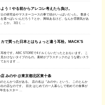
みよう！やる前からアレコレ考えたら負け。
士の研究会やマスターコースの事で頭がいっぱいだった。 数多く
れを選べばいいんだろう？とか、興味あるけど、なんか雰囲気があ
。とか。 3日く …
カで買った日本とはちょっと違う耳栓。MACK’S
栓です。ABC STOREで4ドルくらいだったとおもいます。 こ
り見かけないタイプのもの。素材がプラスチックのような硬いスラ
ております …
店 みのや @東京都北区東十条
のとんかつ店がある。 店の名は『みのや』という。 このとんか
出の店なのです。 目次 はじめての一人暮らしで初めての食事が
1年生をスター …