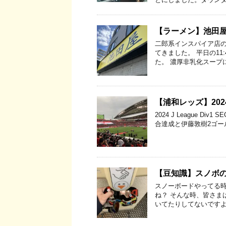
【ラーメン】池田
二郎系インスパイア店
てきました。 平日の11
た。 濃厚非乳化スープ
【浦和レッズ】202
2024 J League Div1
合達成と伊藤敦樹2ゴー
【豆知識】スノボ
スノーボードやってる
ね？ そんな時、皆さま
いてたりしてないですよ