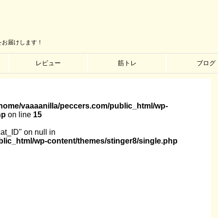
をお届けします！
レビュー
筋トレ
ブログ
/home/vaaaanilla/peccers.com/public_html/wp-
hp
on line
15
cat_ID" on null in
lic_html/wp-content/themes/stinger8/single.php