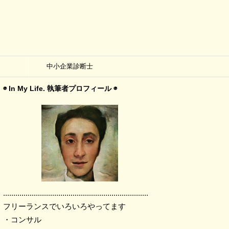
中小企業診断士
◉ In My Life. 執筆者プロフィール ◉
.......................................................................
フリーランスでいろいろやってます
・コンサル