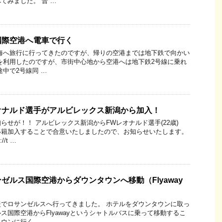
てみました。 普 …
国際空港へ電車で行く
海へ旅行に行ってきたのですが、帰りの空港までは地下鉄で向かい
を利用したのですが、市街中心地から空港へは地下鉄2号線に乗れ
途中で2号線同 …
オナルド選手がアルビレックス新潟から加入！
らせが！！ アルビレックス新潟からFWレオナルド選手(22歳)
移籍加入することで合意いたしましたので、お知らせいたします。
/t …
ゼルス国際空港からダウンタウンへ移動（Flyaway
でロサンゼルスへ行ってきました。 ホテルをダウンタウンに取っ
ス国際空港からFlyawayというシャトルバスに乗って移動するこ
ウンに行く …