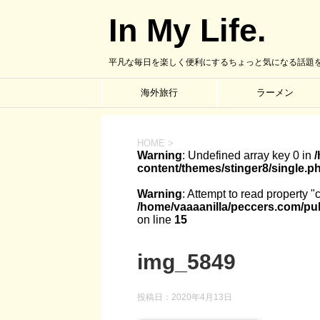
In My Life.
平凡な毎日を楽しく便利にするちょっと気になる話題
海外旅行
ラーメン
HOME
>
Warning
: Undefined array key 0 in
content/themes/stinger8/single.p
Warning
: Attempt to read property "
/home/vaaaanilla/peccers.com/pub
on line
15
img_5849
投稿日：
2020年4月13日