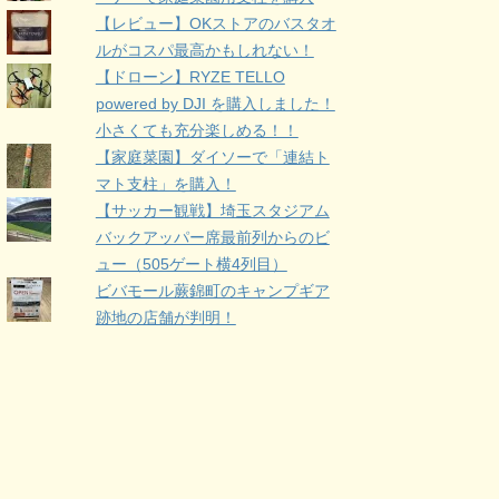
【レビュー】OKストアのバスタオ
ルがコスパ最高かもしれない！
【ドローン】RYZE TELLO
powered by DJI を購入しました！
小さくても充分楽しめる！！
【家庭菜園】ダイソーで「連結ト
マト支柱」を購入！
【サッカー観戦】埼玉スタジアム
バックアッパー席最前列からのビ
ュー（505ゲート横4列目）
ビバモール蕨錦町のキャンプギア
跡地の店舗が判明！