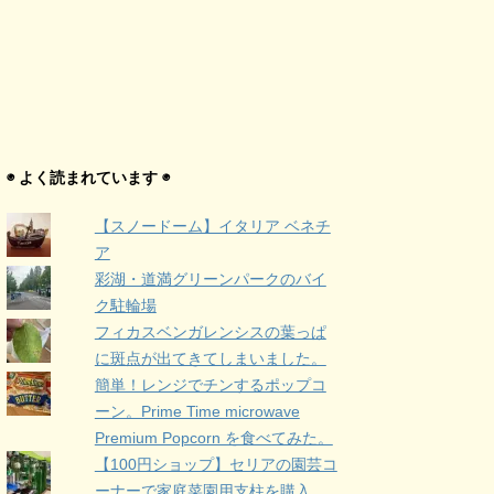
◉ よく読まれています ◉
【スノードーム】イタリア ベネチ
ア
彩湖・道満グリーンパークのバイ
ク駐輪場
フィカスベンガレンシスの葉っぱ
に斑点が出てきてしまいました。
簡単！レンジでチンするポップコ
ーン。Prime Time microwave
Premium Popcorn を食べてみた。
【100円ショップ】セリアの園芸コ
ーナーで家庭菜園用支柱を購入