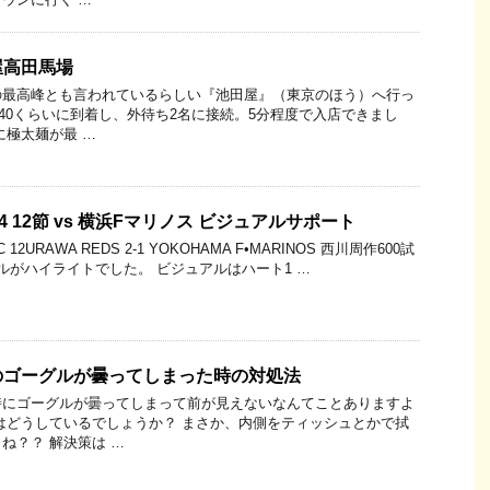
屋高田馬場
の最高峰とも言われているらしい『池田屋』（東京のほう）へ行っ
:40くらいに到着し、外待ち2名に接続。5分程度で入店できまし
に極太麺が最 …
4 12節 vs 横浜Fマリノス ビジュアルサポート
 SEC 12URAWA REDS 2-1 YOKOHAMA F•MARINOS 西川周作600試
ルがハイライトでした。 ビジュアルはハート1 …
のゴーグルが曇ってしまった時の対処法
時にゴーグルが曇ってしまって前が見えないなんてことありますよ
はどうしているでしょうか？ まさか、内側をティッシュとかで拭
ね？？ 解決策は …