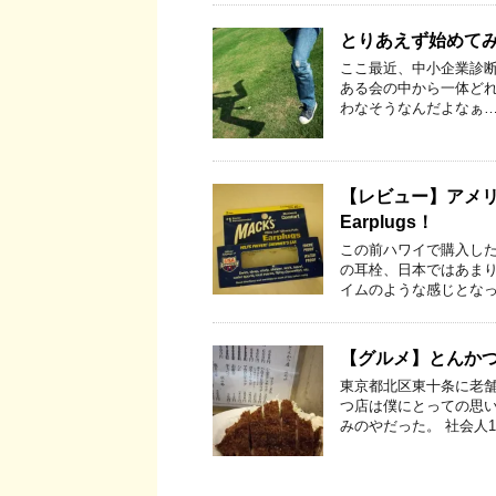
とりあえず始めて
ここ最近、中小企業診断
ある会の中から一体ど
わなそうなんだよなぁ…
【レビュー】アメリ
Earplugs！
この前ハワイで購入した耳
の耳栓、日本ではあま
イムのような感じとなっ
【グルメ】とんかつ
東京都北区東十条に老舗
つ店は僕にとっての思い
みのやだった。 社会人