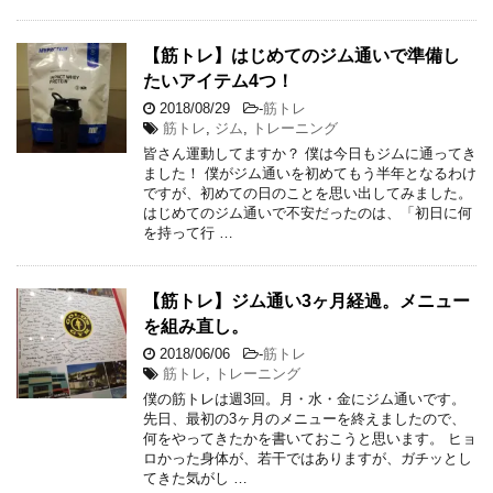
【筋トレ】はじめてのジム通いで準備し
たいアイテム4つ！
2018/08/29
-
筋トレ
筋トレ
,
ジム
,
トレーニング
皆さん運動してますか？ 僕は今日もジムに通ってき
ました！ 僕がジム通いを初めてもう半年となるわけ
ですが、初めての日のことを思い出してみました。
はじめてのジム通いで不安だったのは、「初日に何
を持って行 …
【筋トレ】ジム通い3ヶ月経過。メニュー
を組み直し。
2018/06/06
-
筋トレ
筋トレ
,
トレーニング
僕の筋トレは週3回。月・水・金にジム通いです。
先日、最初の3ヶ月のメニューを終えましたので、
何をやってきたかを書いておこうと思います。 ヒョ
ロかった身体が、若干ではありますが、ガチッとし
てきた気がし …