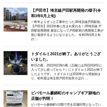
【戸田市】埼京線戸田駅再開発の様子(令
和3年6月上旬)
一昨年よりずっと工事中だったJR埼京線戸田駅前。
【戸田市】2022年春に生まれ変わる！JR埼京線 戸
田駅前再開発 最近になって戸田駅前の再開発工事が
急に進捗するようになりました。 令和3年6月上旬
の …
トダイルミ2021が終了。ありがとうござ
いました。
昨日の夜、2022/02/28の夜（正確には2022/03/01に
入って少し経ってから？）にトダイルミ2021が終了
したようです。 トダイルミは2020年から突如始ま
り、初年度は埼玉県戸田市役所そばの …
ビバモール蕨錦町のキャンプギア跡地の
店舗が判明！
ビバモール蕨錦町の2階で空き店舗区間となってい