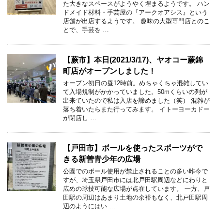
た大きなスペースがようやく埋まるようです。 ハン
ドメイド材料・手芸屋の『アークオアシス』という
店舗が出店するようです。 趣味の大型専門店とのこ
とで、手芸を …
【蕨市】本日(2021/3/17)、ヤオコー蕨錦
町店がオープンしました！
オープン初日の昼12時前。めちゃくちゃ混雑してい
て入場規制がかかっていました。50mくらいの列が
出来ていたので私は入店を諦めました（笑） 混雑が
落ち着いたらまた行ってみます。 イトーヨーカドー
が閉店し …
【戸田市】ボールを使ったスポーツがで
きる新曽青少年の広場
公園でのボール使用が禁止されることの多い昨今で
すが、埼玉県戸田市には北戸田駅周辺などにわりと
広めの球技可能な広場が点在しています。 一方、戸
田駅の周辺はあまり土地の余裕もなく、北戸田駅周
辺のようにはい …