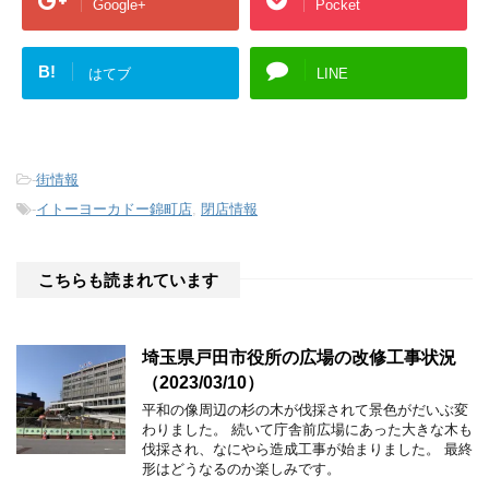
Google+
Pocket
B!
はてブ
LINE
-
街情報
-
イトーヨーカドー錦町店
,
閉店情報
こちらも読まれています
埼玉県戸田市役所の広場の改修工事状況
（2023/03/10）
平和の像周辺の杉の木が伐採されて景色がだいぶ変
わりました。 続いて庁舎前広場にあった大きな木も
伐採され、なにやら造成工事が始まりました。 最終
形はどうなるのか楽しみです。