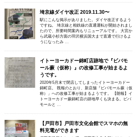
埼京線ダイヤ改正 2019.11.30〜
駅にこんな掲示がありました。ダイヤ改正するよう
ですね。 埼京線と相鉄線の直通運転が開始されまし
たので、所要時間案内もリニューアルです。 大宮か
ら武蔵小杉方面の羽沢横浜国大まで直通で行けるよ
うになったみ …
イトーヨーカドー錦町店跡地で『ビバモ
ール蕨（仮称）』の改修工事が始まるよ
うです。
2020年5月末で閉店してしまったイトーヨーカドー
錦町店。 既報のとおり、新店舗『ビバモール蕨（仮
称）」への改修工事が始まるようです。 【朗報】イ
トーヨーカドー蕨錦町店の跡地早くも決まる。ビバ
モールと …
【戸田市】戸田市文化会館でスマホの無
料充電ができます