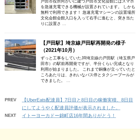
戸田市役所向かいに建つ戸田市文化会館にはスマホ
を急速充電できる機械が設置されています。 しかも
無料で利用できます！ 急速充電マシーンの設置場所
文化会館会館入口を入って右手に進むと、突き当た
りに設置さ …
【戸田駅】埼京線戸田駅再開発の様子
（2021年10月）
ずっと工事をしていたJR埼京線の戸田駅（埼玉県戸
田市）の駅前再開発ですが、半分くらい完成となり
利用が始まりました。 これまで銅像が立っていたと
ころあたりは、きれいなバス停とタクシープールが
できました。 …
PREV
【UberEats配達員】7日目と8日目の稼働実積。8日目
にしてようやく配達員評価が表示されました。
NEXT
イトーヨーカドー錦町店16年間ありがとう！