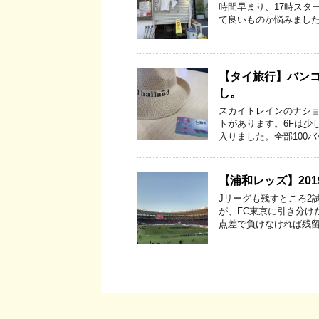
時間早まり、17時スタ
て良いものか悩みました
【タイ旅行】バンコ
し。
スカイトレインのナショ
トがあります。6Fは少
入りました。全部100バ
【浦和レッズ】2019 
Jリーグも残すところ2
が、FC東京に引き分け
点差で負けなければ残留