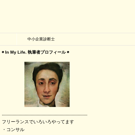
中小企業診断士
◉ In My Life. 執筆者プロフィール ◉
.......................................................................
フリーランスでいろいろやってます
・コンサル