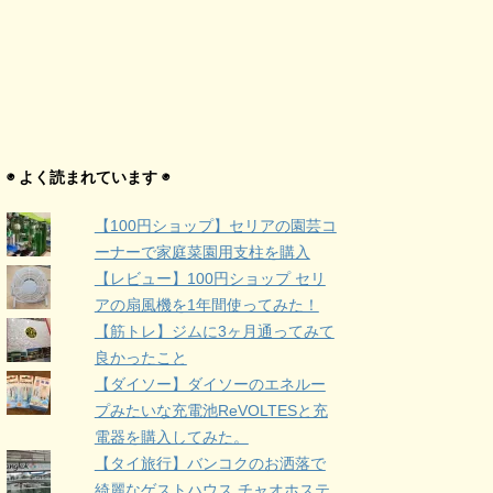
◉ よく読まれています ◉
【100円ショップ】セリアの園芸コ
ーナーで家庭菜園用支柱を購入
【レビュー】100円ショップ セリ
アの扇風機を1年間使ってみた！
【筋トレ】ジムに3ヶ月通ってみて
良かったこと
【ダイソー】ダイソーのエネルー
プみたいな充電池ReVOLTESと充
電器を購入してみた。
【タイ旅行】バンコクのお洒落で
綺麗なゲストハウス チャオホステ