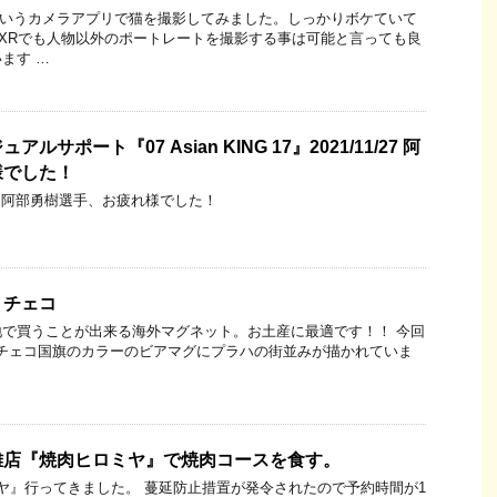
sというカメラアプリで猫を撮影してみました。しっかりボケていて
ne XRでも人物以外のポートレートを撮影する事は可能と言っても良
ます …
サポート『07 Asian KING 17』2021/11/27 阿
様でした！
 ／ 17 阿部勇樹選手、お疲れ様でした！
】チェコ
で買うことが出来る海外マグネット。お土産に最適です！！ 今回
 チェコ国旗のカラーのビアマグにプラハの街並みが描かれていま
難店『焼肉ヒロミヤ』で焼肉コースを食す。
ヤ』行ってきました。 蔓延防止措置が発令されたので予約時間が1