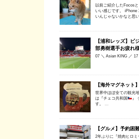
以前ご紹介したFoco
いい感じです。 iPho
いんじゃないかなと思い
【浦和レッズ】ビジュアル
部勇樹選手お疲れ
07 ＼ Asian KING
【海外マグネット
世界中ほぼ全ての観光地
は『チェコ共和国
』
す。 …
【グルメ】予約困
2年ぶりに『焼肉ヒロミ