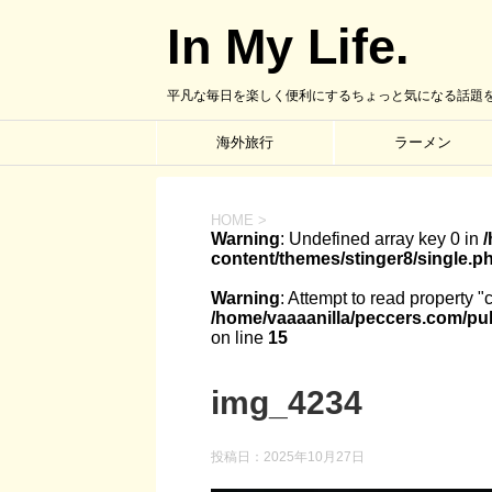
In My Life.
平凡な毎日を楽しく便利にするちょっと気になる話題
海外旅行
ラーメン
HOME
>
Warning
: Undefined array key 0 in
content/themes/stinger8/single.p
Warning
: Attempt to read property "
/home/vaaaanilla/peccers.com/pub
on line
15
img_4234
投稿日：
2025年10月27日