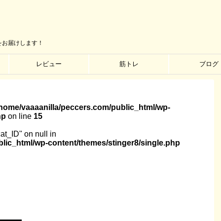
をお届けします！
レビュー
筋トレ
ブログ
/home/vaaaanilla/peccers.com/public_html/wp-
hp
on line
15
cat_ID" on null in
lic_html/wp-content/themes/stinger8/single.php