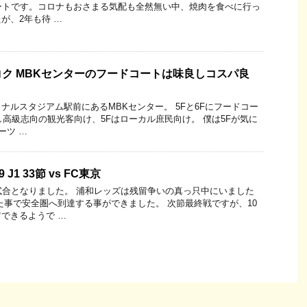
ートです。コロナもおさまる気配も全然無い中、焼肉を食べに行っ
が、2年も待 …
ク MBKセンターのフードコートは味良しコスパ良
ナルスタジアム駅前にあるMBKセンター。 5Fと6Fにフードコー
し高級志向の観光客向け、5Fはローカル庶民向け。 僕は5Fが気に
ーツ …
J1 33節 vs FC東京
試合となりました。 浦和レッズは残留争いの真っ只中にいました
た事で安全圏へ到達する事ができました。 次節最終戦ですが、10
できるようで …