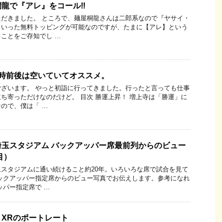
龍で『アレ』をコール‼︎
だきました。 ところで、麺屋桐龍さんは二郎系なので『ヤサイ・
といった無料トッピングが可能なのですが、たまに【アレ】という
ことをご存知でし …
9時前後は空いていてオススメ。
ざいます。 やっと初詣に行ってきました。行ったと言っても仕事
ち寄っただけなのだけど。 目次 勝運上昇！ 増上寺は「勝運」に
ので、僕は「 …
玉スタジアム バックアッパー席最前列からのビュー
目）
スタジアムに通い続けること約20年。いろいろな席で試合を見て
ックアッパー指定席からのビュー写真でお伝えします。参考になれ
ッパー指定席で …
ne XRのポートレート