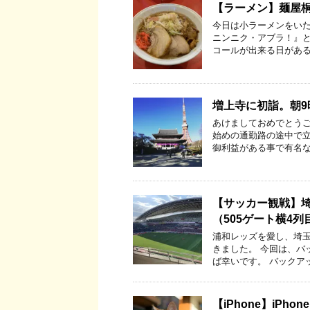
【ラーメン】麺屋桐
今日は小ラーメンをいた
ニンニク・アブラ！』
コールが出来る日がある
増上寺に初詣。朝
あけましておめでとうご
始めの通勤路の途中で立
御利益がある事で有名な
【サッカー観戦】埼
（505ゲート横4列
浦和レッズを愛し、埼玉
きました。 今回は、バ
ば幸いです。 バックア
【iPhone】iPho