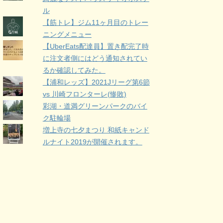
ル
【筋トレ】ジム11ヶ月目のトレー
ニングメニュー
【UberEats配達員】置き配完了時
に注文者側にはどう通知されてい
るか確認してみた。
【浦和レッズ】2021Jリーグ第6節
vs 川崎フロンターレ(惨敗)
彩湖・道満グリーンパークのバイ
ク駐輪場
増上寺の七夕まつり 和紙キャンド
ルナイト2019が開催されます。