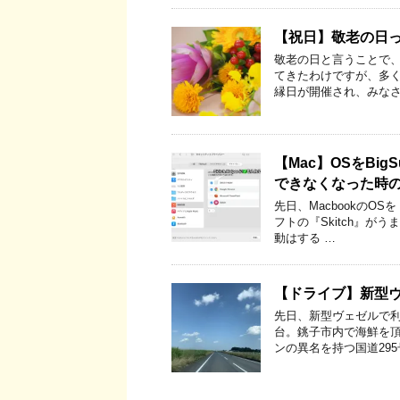
【祝日】敬老の日
敬老の日と言うことで、
てきたわけですが、多く
縁日が開催され、みなさ
【Mac】OSをBi
できなくなった時
先日、MacbookのOS
フトの『Skitch』が
動はする …
【ドライブ】新型
先日、新型ヴェゼルで利
台。銚子市内で海鮮を頂
ンの異名を持つ国道295