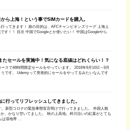
から上海！という事でSIMカードを購入。
へ行ってきます！ 旅の目的は、AFCチャンピオンズリーグ 上海上
戦です！！ 目次 中国でGoogleとか使いたい！ 中国はGoogleやら
がまたセールを実施中！気になる底値はどれくらい！？
コースで48時間限定セールをやっています。 2018年9月10日～9月
ようです。 Udemyって突発的にセールをやってるみたいなんです
地に行ってリフレッシュしてきました。
地です。新型コロナの緊急事態宣言明けで行ってきました。 外国人観
か、かなり空いてました。 秋の上高地。梓川沿いの紅葉がとても
らは湿地帯 …