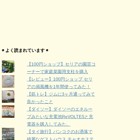
◉ よく読まれています ◉
【100円ショップ】セリアの園芸コ
ーナーで家庭菜園用支柱を購入
【レビュー】100円ショップ セリ
アの扇風機を1年間使ってみた！
【筋トレ】ジムに3ヶ月通ってみて
良かったこと
【ダイソー】ダイソーのエネルー
プみたいな充電池ReVOLTESと充
電器を購入してみた。
【タイ旅行】バンコクのお洒落で
綺麗なゲストハウス チャオホステ