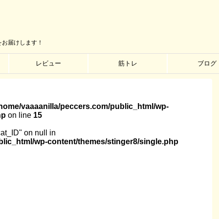
をお届けします！
レビュー
筋トレ
ブログ
/home/vaaaanilla/peccers.com/public_html/wp-
hp
on line
15
cat_ID" on null in
lic_html/wp-content/themes/stinger8/single.php