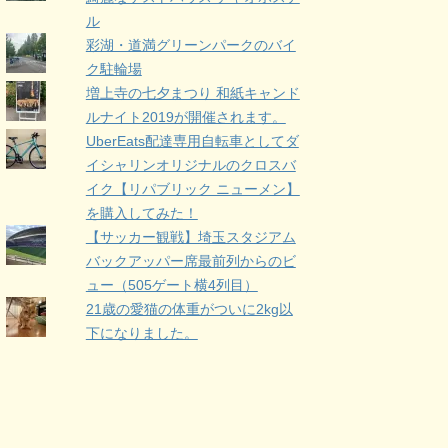
ル
彩湖・道満グリーンパークのバイ
ク駐輪場
増上寺の七夕まつり 和紙キャンド
ルナイト2019が開催されます。
UberEats配達専用自転車としてダ
イシャリンオリジナルのクロスバ
イク【リパブリック ニューメン】
を購入してみた！
【サッカー観戦】埼玉スタジアム
バックアッパー席最前列からのビ
ュー（505ゲート横4列目）
21歳の愛猫の体重がついに2kg以
下になりました。