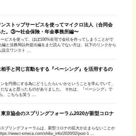
ワンストップサービスを使ってマイクロ法人（合同会
みた。③〜社会保険・年金事務所編〜
ービスを使って、ほぼ100%在宅で会社を作ってしまうことがで
出編と法務局以外提出編をまだ読んでない方は、以下のリンクから
人設立ワンスト …
は相手と同じ言動をする『ペーシング』を活用するの
ョンを円滑にする為にどうしたらいいかということを学んでいて、
だなぁと思ったものがありました。 それは、『ペーシング』で
たら、こちらも笑う …
東京協会のスプリングフォーラム2020が新型コロナ
のスプリングフォーラムは、新型コロナの拡大が止まらないことか
www.t-smeca.com/shibu_info/2020/02/post-1 …