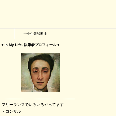
中小企業診断士
◉ In My Life. 執筆者プロフィール ◉
.......................................................................
フリーランスでいろいろやってます
・コンサル