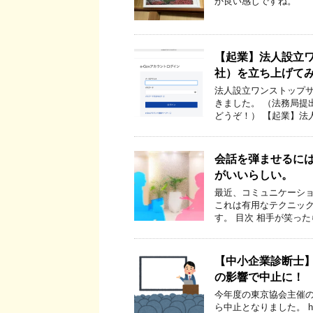
か良い感じですね。
【起業】法人設立
社）を立ち上げて
法人設立ワンストップサ
きました。 （法務局提
どうぞ！） 【起業】法
会話を弾ませるに
がいいらしい。
最近、コミュニケーシ
これは有用なテクニック
す。 目次 相手が笑っ
【中小企業診断士】
の影響で中止に！
今年度の東京協会主催
ら中止となりました。 https://