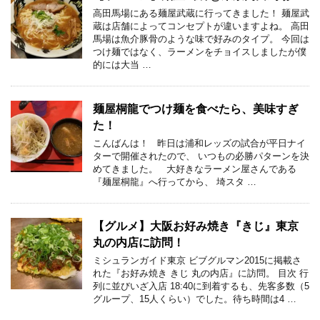
高田馬場にある麺屋武蔵に行ってきました！ 麺屋武
蔵は店舗によってコンセプトが違いますよね。 高田
馬場は魚介豚骨のような味で好みのタイプ。 今回は
つけ麺ではなく、ラーメンをチョイスしましたが僕
的には大当 …
麺屋桐龍でつけ麺を食べたら、美味すぎ
た！
こんばんは！ 昨日は浦和レッズの試合が平日ナイ
ターで開催されたので、 いつもの必勝パターンを決
めてきました。 大好きなラーメン屋さんである
『麺屋桐龍』へ行ってから、 埼スタ …
【グルメ】大阪お好み焼き『きじ』東京
丸の内店に訪問！
ミシュランガイド東京 ビブグルマン2015に掲載さ
れた『お好み焼き きじ 丸の内店』に訪問。 目次 行
列に並びいざ入店 18:40に到着するも、先客多数（5
グループ、15人くらい）でした。待ち時間は4 …