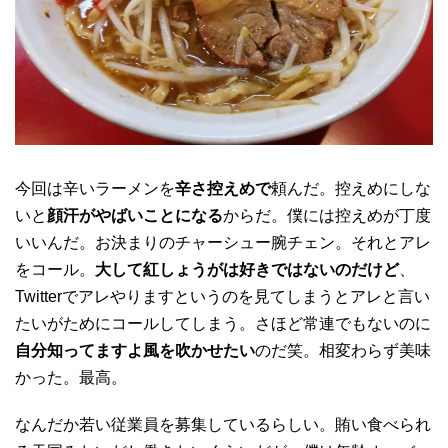
今回は辛いラーメンを
辛さ控えめで
頼んだ。控えめにしな
いと
顔汗がやばいことになる
からだ。僕には控えめが丁度
いいんだ。お決まりのチャーシュー腕チェン。それとアレ
をコール。
大して紅しょうがは好きではないのだけど
、
Twitterでアレやりますというのを見てしまうとアレと言い
たいがためにコールしてしまう。さほど常連でもないのに
自分知ってますよ風を吹かせたい
のだ笑。相変わらず美味
かった。最高。
なんだか若い従業員を募集しているらしい。賄い食べられ