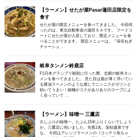
【ラーメン】せたが屋Pasar蓮田店限定を
食す
せたが屋の限定メニューを食べてきました。 今回伺
ったのは、東北自動車道の蓮田ＳＡです。 フードコ
ートにせたが屋が入居しており、限定メニューを食
べることができます。 限定メニューは、『深谷ねぎ
チャーシュ …
岐阜タンメン鈴鹿店
F1日本グランプリ観戦に行った際、念願の岐阜タン
メンを食べてきました。 見た目は脂が薄く浮いてい
る醤油ラーメンのような感じでニンニクがガツンと
効いてうまい！細麺がコクがありありのスープによ
く合っていて …
【ラーメン】味噌一 三鷹店
久しぶりの味噌一。たぶん15年ぶりくらいでしょう
か。三鷹店に伺いました。先客2名。栄枯盛衰です
な。 今回はアレンジラーメンの《コッテリ魚ちゃ