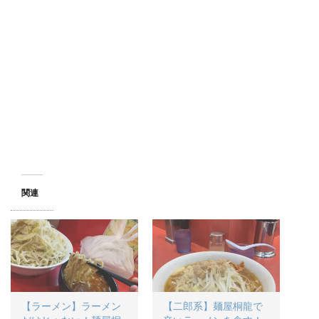
関連
【ラーメン】ラーメン
【二郎系】麺屋桐龍で