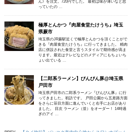
ん》を注文。720円でした。 最初は味が薄いなと思
っていたの …
極厚とんかつ『肉屋食堂たけうち』埼玉
県蕨市
埼玉県のJR蕨駅近くで極厚とんかつを頂くことがで
きる『肉屋食堂たけうち』に行ってきました。 精肉
店に併設された食堂と言うスタイルで期待感が高ま
ります。最近はテレビなどのメディアにもちょいち
ょい出ている …
【二郎系ラーメン】びんびん豚@埼玉県
戸田市
埼玉県戸田市の二郎系ラーメン『びんびん豚』に行
ってきました。初訪です。 戸田公園から五差路方面
をさらに笹目方面に進んでいくと右手にお店があり
ました。 目次 ラーメン（並）をオーダー！ 14時過
ぎのアイ …