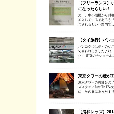
【フリーランス】
になったらしい！
先日、中小機構から封書
加入しているであろう
与されるという案内でし
【タイ旅行】バンコ
バンコクには多くのゲ
て言われてましたよね。
た！ BTSのナショナル
東京タワーの麓が
東京タワーの脚部分のノ
ズスクエア前のTKTS
に、その奥にあったミリ
【浦和レッズ】2018