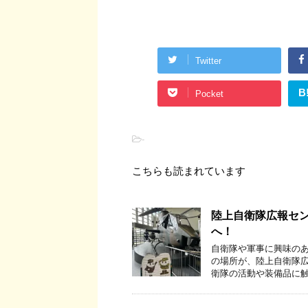
Twitter
B
Pocket
-
こちらも読まれています
陸上自衛隊広報セ
へ！
自衛隊や軍事に興味の
の場所が、陸上自衛隊
衛隊の活動や装備品に触