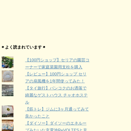
◉ よく読まれています ◉
【100円ショップ】セリアの園芸コ
ーナーで家庭菜園用支柱を購入
【レビュー】100円ショップ セリ
アの扇風機を1年間使ってみた！
【タイ旅行】バンコクのお洒落で
綺麗なゲストハウス チャオホステ
ル
【筋トレ】ジムに3ヶ月通ってみて
良かったこと
【ダイソー】ダイソーのエネルー
プみたいな充電池ReVOLTESと充