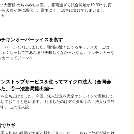
レッソ大阪戦 めちゃめちゃ雨。。豪雨過ぎて試合開始が19:30〜に変
から天候が更に悪化し、雷雨に！！ 試合は負けてしまいまし
速カ …
のチキンオーバーライスを食す
オーバーライスにしました。職場の近くにくるキッチンカーごは
ちゃぐちゃしててあんまり美味しくなかったなぁ。キッチンカーな
ンカーってジャンク …
ワンストップサービスを使ってマイクロ法人（合同会
みた。①〜法務局提出編〜
）を立ち上げました。今回、法人設立を完全オンラインで実施して
しておこうと思います。 利用したのはデジタル庁の『法人設立ワ
す。 この法人設 …
場でヤギ
国ふれあい牧場でヤギと戯れてきました。 こちらはヤギが放たれ