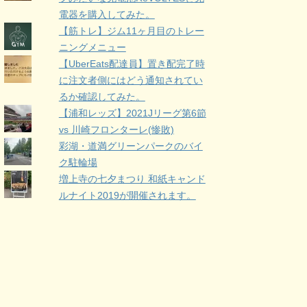
電器を購入してみた。
【筋トレ】ジム11ヶ月目のトレー
ニングメニュー
【UberEats配達員】置き配完了時
に注文者側にはどう通知されてい
るか確認してみた。
【浦和レッズ】2021Jリーグ第6節
vs 川崎フロンターレ(惨敗)
彩湖・道満グリーンパークのバイ
ク駐輪場
増上寺の七夕まつり 和紙キャンド
ルナイト2019が開催されます。