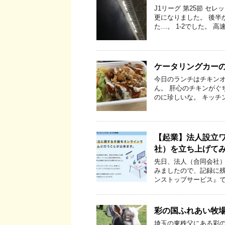
J1リーグ 第25節 セ
更になりました。 後半
た…。 1-2でした。 高
ケータリングカー
今日のランチはチキン
ん。 肝心のチキンがぐ
のに珍しいな。 キッチ
【起業】法人設立
社）を立ち上げて
先日、法人（合同会社
みましたので、記録に残
ンストップサービス』で
彩の国ふれあい牧
埼玉の東秩父にある彩の