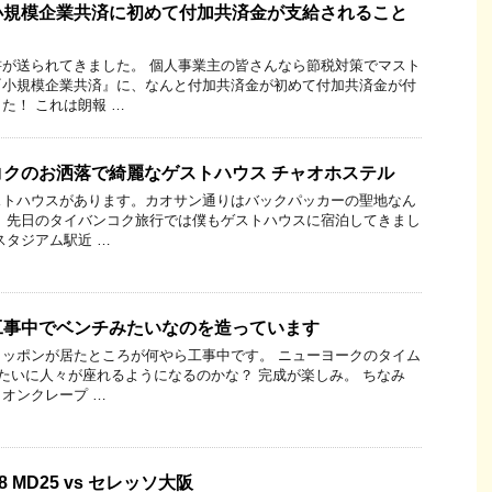
小規模企業共済に初めて付加共済金が支給されること
が送られてきました。 個人事業主の皆さんなら節税対策でマスト
『小規模企業共済』に、なんと付加共済金が初めて付加共済金が付
た！ これは朗報 …
クのお洒落で綺麗なゲストハウス チャオホステル
ストハウスがあります。カオサン通りはバックパッカーの聖地なん
 先日のタイバンコク旅行では僕もゲストハウスに宿泊してきまし
スタジアム駅近 …
工事中でベンチみたいなのを造っています
ッポンが居たところが何やら工事中です。 ニューヨークのタイム
みたいに人々が座れるようになるのかな？ 完成が楽しみ。 ちなみ
オンクレープ …
 MD25 vs セレッソ大阪