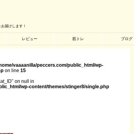
をお届けします！
レビュー
筋トレ
ブログ
/home/vaaaanilla/peccers.com/public_html/wp-
hp
on line
15
cat_ID" on null in
lic_html/wp-content/themes/stinger8/single.php