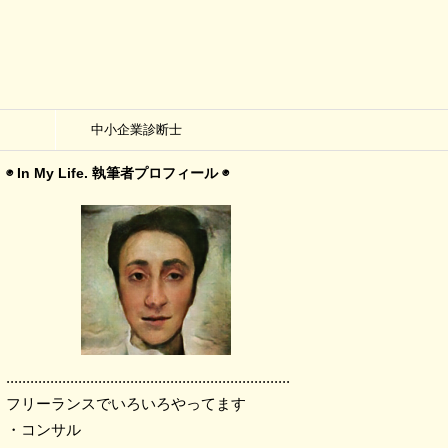
中小企業診断士
◉ In My Life. 執筆者プロフィール ◉
.......................................................................
フリーランスでいろいろやってます
・コンサル