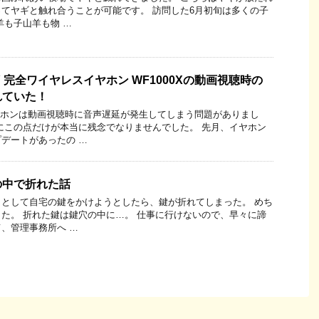
てヤギと触れ合うことが可能です。 訪問した6月初旬は多くの子
羊も子山羊も物 …
 完全ワイヤレスイヤホン WF1000Xの動画視聴時の
れていた！
ヤホンは動画視聴時に音声遅延が発生してしまう問題がありまし
にこの点だけが本当に残念でなりませんでした。 先月、イヤホン
デートがあったの …
の中で折れた話
として自宅の鍵をかけようとしたら、鍵が折れてしまった。 めち
た。 折れた鍵は鍵穴の中に…。 仕事に行けないので、早々に諦
、管理事務所へ …