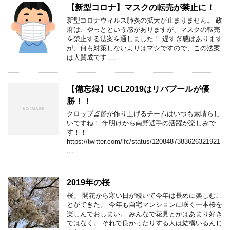
【新型コロナ】マスクの転売が禁止に！
新型コロナウィルス肺炎の拡大が止まりません。 政
府は、やっとという感がありますが、マスクの転売
を禁止する法案を通しました！ 遅すぎ感はあります
が、何も対策しないよりはマシですので、この法案
は大賛成です …
【備忘録】UCL2019はリバプールが優
勝！！
クロップ監督が作り上げるチームはいつも素晴らし
いですね！ 年明けから南野選手の活躍が楽しみで
す！！
https://twitter.com/lfc/status/1208487383626321921
…
2019年の桜
桜。 開花から寒い日が続いて今年は長めに楽しむこ
とができた。 今年も自宅マンションに咲く一本桜を
楽しんでおしまい。 みんなで花見とかはあまり好き
ではなく。 それで良かったりする人は結構いるんじ