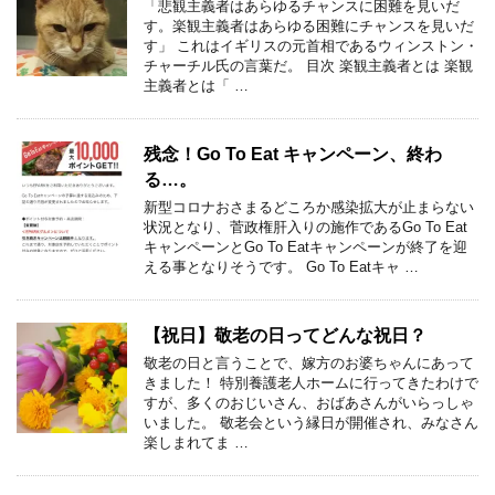
「悲観主義者はあらゆるチャンスに困難を見いだ
す。楽観主義者はあらゆる困難にチャンスを見いだ
す」 これはイギリスの元首相であるウィンストン・
チャーチル氏の言葉だ。 目次 楽観主義者とは 楽観
主義者とは「 …
残念！Go To Eat キャンペーン、終わ
る…。
新型コロナおさまるどころか感染拡大が止まらない
状況となり、菅政権肝入りの施作であるGo To Eat
キャンペーンとGo To Eatキャンペーンが終了を迎
える事となりそうです。 Go To Eatキャ …
【祝日】敬老の日ってどんな祝日？
敬老の日と言うことで、嫁方のお婆ちゃんにあって
きました！ 特別養護老人ホームに行ってきたわけで
すが、多くのおじいさん、おばあさんがいらっしゃ
いました。 敬老会という縁日が開催され、みなさん
楽しまれてま …