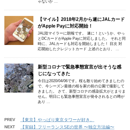
ゃないか …
【マイル】2018年2月から遂にJALカード
がApple Payに対応開始！
JAL陸マイラーに朗報です。 遂に！というか、やっ
とDCカードがApple Payに対応しました。 それと同
時に、JALカードも対応を開始しました！ 目次 対
応開始したクレジットカード 上述のとおり、 …
新型コロナで緊急事態宣言が出そうな感
じになってきた
今日は2020/04/06です。桜も散り始めてきましたの
で、今シーズン最後の桜を家の前の公園で撮影して
きました。 さて、新型コロナの感染拡大がとまりま
せん。明日にも緊急事態宣言が発令されるとの噂が
あり …
PREV
【東京】やっぱり東京タワーが好き。
NEXT
【実録】フリーランスSEの世界 〜独立方法編〜