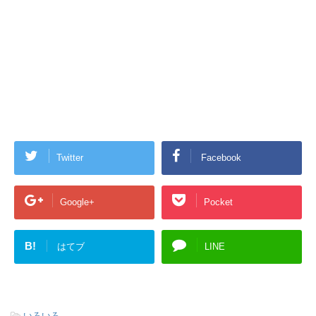
Twitter
Facebook
Google+
Pocket
B!
はてブ
LINE
-
いろいろ