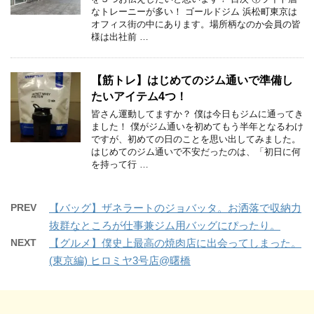
なトレーニーが多い！ ゴールドジム 浜松町東京は
オフィス街の中にあります。場所柄なのか会員の皆
様は出社前 …
【筋トレ】はじめてのジム通いで準備し
たいアイテム4つ！
皆さん運動してますか？ 僕は今日もジムに通ってき
ました！ 僕がジム通いを初めてもう半年となるわけ
ですが、初めての日のことを思い出してみました。
はじめてのジム通いで不安だったのは、「初日に何
を持って行 …
PREV
【バッグ】ザネラートのジョバッタ。お洒落で収納力
抜群なところが仕事兼ジム用バッグにぴったり。
NEXT
【グルメ】僕史上最高の焼肉店に出会ってしまった。
(東京編) ヒロミヤ3号店@曙橋