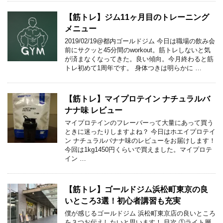
【筋トレ】ジム11ヶ月目のトレーニング
メニュー
2019/02/19@都内ゴールドジム 今日は職場の飲み会
前にサクッと45分間のworkout。筋トレしないと気
が済まなくなってきた。良い傾向。今月終わると筋
トレ初めて1周年です。 身体つきは明らかに …
【筋トレ】マイプロテイン ナチュラルバ
ナナ味 レビュー
マイプロテインのフレーバーって大量にあって買う
ときに迷ったりしますよね？ 今日はホエイプロテイ
ン ナチュラルバナナ味のレビューをお届けします！
今回は1kg1450円くらいで買えました。マイプロテ
イン …
【筋トレ】ゴールドジム浜松町東京の良
いところ3選！初心者講習も充実
僕が感じるゴールドジム 浜松町東京店の良いところ
を３つお伝えしたいと思います！ 目次 ①ライト層