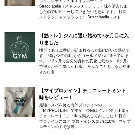
マイプロテインのホエイプロテイン
Stracciatella（ストラッチャテッラ）味を購入しま
したのでレビューしていきたいと思います。 目次
ストラッチャテッラって？ Stracciatella（スト …
【筋トレ】ジムに通い始めて7ヶ月目に入
りました
NHKでもミニ番組が組まれるほど筋肉がいま熱いで
す。 僕は今年の3月からゴールドジムに通っていま
す。 「3ヶ月で自分の身体の変化に気づき、6ヶ月
で他人からも気づかれる」 そんなことを、なかやま
きんに君 …
【マイプロテイン】チョコレートミント
味をレビュー！
最強コスパを誇る海外プロテインの
『MYPROTEIN』ですが、今回はインパクトホエイ
チョコレートミント味を購入してみました！ 目次
プロテインスコア プロテインスコアは18%。マイプ
ロテインの中では若 …