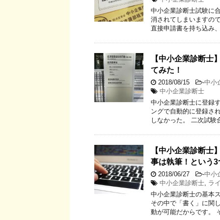
中小企業診断士試験に合
消されてしまいますので
直接申請書を持ち込み、こ
【中小企業診断士
てみた！
2018/08/15
-
中小
中小企業診断士
中小企業診断士に登録す
ングで自動的に登録され
しなかった。 二次試験
【中小企業診断士
事は執筆！という3
2018/06/27
-
中小
中小企業診断士
,
ラ
中小企業診断士の基本
その中で「書く」に関
動が可能だからです。 