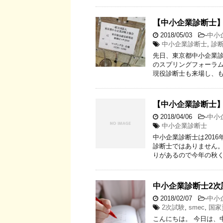
【中小企業診断士
2018/05/03
-
中小
中小企業診断士
,
診
先日、東京都中小企業診
のスプリングフォーラ
現役診断士も来場し、も
【中小企業診断士
2018/04/06
-
中小
中小企業診断士
中小企業診断士は201
診断士ではありません。
りがあるので今年の秋く
中小企業診断士2
2018/02/07
-
中小
2次試験
,
smec
,
国家
こんにちは。 今日は、