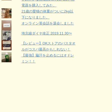
電器を購入してみた。
21歳の愛猫の体重がついに2kg以
下になりました。
オンライン英会話を退会しました
埼京線ダイヤ改正 2019.11.30〜
【レビュー】OKストアのバスタオ
ルがコスパ最高かもしれない！
【最強】脇汗を止めるにはオドレ
ミン！！