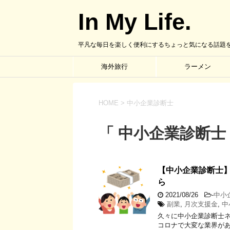
In My Life.
平凡な毎日を楽しく便利にするちょっと気になる話題
海外旅行
ラーメン
HOME
>
中小企業診断士
「 中小企業診断士 
【中小企業診断士
ら
2021/08/26
-
中小
副業
,
月次支援金
,
中
久々に中小企業診断士ネ
コロナで大変な業界が