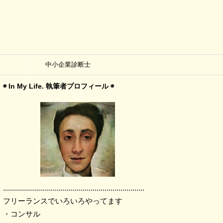
中小企業診断士
◉ In My Life. 執筆者プロフィール ◉
.......................................................................
フリーランスでいろいろやってます
・コンサル