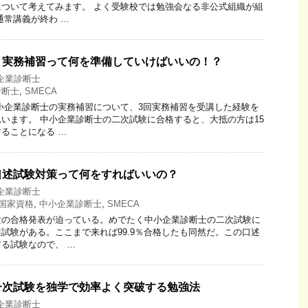
ついて考えてみます。 よく受験校では勉強会なる非公式組織が組
通常講義が終わ …
】実務補習って何を準備していけばいいの！？
企業診断士
診断士
,
SMECA
小企業診断士の実務補習について、3回実務補習を受講した経験を
います。 中小企業診断士の二次試験に合格すると、大抵の方は15
ることになる …
口述試験対策って何をすればいいの？
企業診断士
国家資格
,
中小企業診断士
,
SMECA
験の合格発表が迫っている。めでたく中小企業診断士の二次試験に
試験がある。ここまで来れば99.9％合格したも同然だ。この口述
る試験なので、 …
一次試験を独学で効率よく突破する勉強法
企業診断士