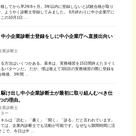
格してから早2年8ヶ月。3年以内に登録しないと試験合格が取り
、ようやく診断士登録してみました。 8月終わりに中小企業庁に
の10月1日 …
】中小企業診断士登録をしに中小企業庁へ直接出向い
企業診断士
る方法はいくつかある。基本は、実務補習を15日間終えたタイミ
るパターンだ。 だが、僕は敢えて3回目の実務補習の際に登録を
合格後、3年間 …
】駆け出し中小企業診断士が最初に取り組んむべき仕
つの理由。
企業診断士
イター
スキルは「読む」「書く」「聞く」「診る」だと言われています。
しては、企業内診断士でも活動が可能です。なぜなら隙間時間に活
そこで、今日は中 …