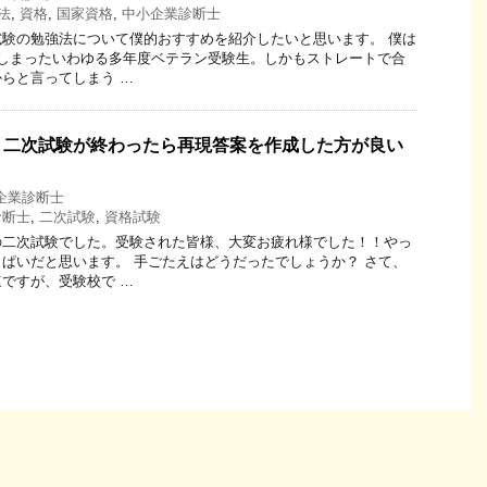
法
,
資格
,
国家資格
,
中小企業診断士
験の勉強法について僕的おすすめを紹介したいと思います。 僕は
てしまったいわゆる多年度ベテラン受験生。しかもストレートで合
らと言ってしまう …
】二次試験が終わったら再現答案を作成した方が良い
企業診断士
診断士
,
二次試験
,
資格試験
の二次試験でした。受験された皆様、大変お疲れ様でした！！やっ
ぱいだと思います。 手ごたえはどうだったでしょうか？ さて、
ですが、受験校で …