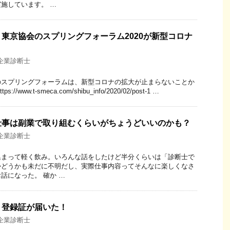
施しています。 …
東京協会のスプリングフォーラム2020が新型コロナ
企業診断士
のスプリングフォーラムは、新型コロナの拡大が止まらないことか
www.t-smeca.com/shibu_info/2020/02/post-1 …
仕事は副業で取り組むくらいがちょうどいいのかも？
企業診断士
集まって軽く飲み。いろんな話をしたけど半分くらいは「診断士で
かどうかも未だに不明だし、実際仕事内容ってそんなに楽しくなさ
話になった。 確か …
】登録証が届いた！
企業診断士