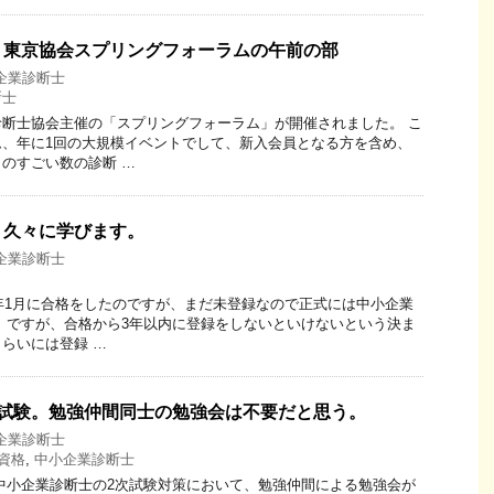
】東京協会スプリングフォーラムの午前の部
企業診断士
断士
断士協会主催の「スプリングフォーラム」が開催されました。 こ
ム、年に1回の大規模イベントでして、新入会員となる方を含め、
のすごい数の診断 …
】久々に学びます。
企業診断士
6年1月に合格をしたのですが、まだ未登録なので正式には中小企業
 ですが、合格から3年以内に登録をしないといけないという決ま
らいには登録 …
次試験。勉強仲間同士の勉強会は不要だと思う。
企業診断士
資格
,
中小企業診断士
中小企業診断士の2次試験対策において、勉強仲間による勉強会が