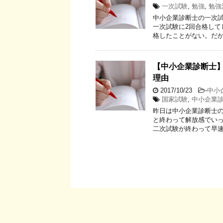
一次試験
,
勉強
,
勉強
中小企業診断士の一次試
一次試験に2回合格し
格したことがない。だか
【中小企業診断士
理由
2017/10/23
-
中小
国家試験
,
中小企業
昨日は中小企業診断士
と終わって解放感でいっ
二次試験が終わって早速