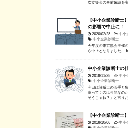
次支援金の事前確認を実
【中小企業診断士】
の影響で中止に！
2020/02/28
-
中小
中小企業診断士
今年度の東京協会主催
ら中止となりました。 https://
中小企業診断士の
2018/11/28
-
中小
中小企業診断士
今日は診断士の若手と
食ってくのは可能なの
そうじゃね？」と言うお
【中小企業診断士
2018/10/06
-
中小
中小企業診断士