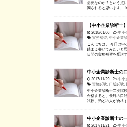
必要なのか？という点に
閣されると思います。 
【中小企業診断士
2018/01/06
-
中小
実務補習
,
中小企業
こんにちは。 今日は中
踏まえ書いてみたいと思
日間の実務補習を受講す
中小企業診断士の
2017/11/29
-
中小
資格試験
,
口述試験
,
中小企業診断士二次試
合格すると、最終の口述
試験、殆どの人が合格す
中小企業診断士の
2017/11/21
-
中小