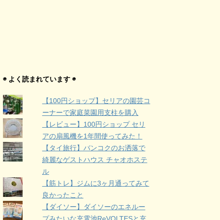
◉ よく読まれています ◉
【100円ショップ】セリアの園芸コ
ーナーで家庭菜園用支柱を購入
【レビュー】100円ショップ セリ
アの扇風機を1年間使ってみた！
【タイ旅行】バンコクのお洒落で
綺麗なゲストハウス チャオホステ
ル
【筋トレ】ジムに3ヶ月通ってみて
良かったこと
【ダイソー】ダイソーのエネルー
プみたいな充電池ReVOLTESと充